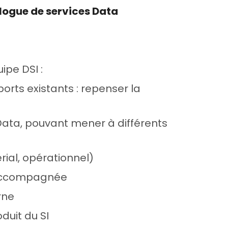
alogue de services Data
ipe DSI :
rts existants : repenser la
Data, pouvant mener à différents
al, opérationnel)
accompagnée
rne
uit du SI