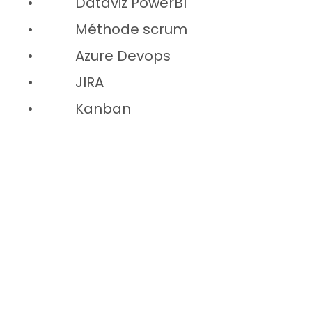
• Dataviz PowerBI
• Méthode scrum
• Azure Devops
• JIRA
• Kanban