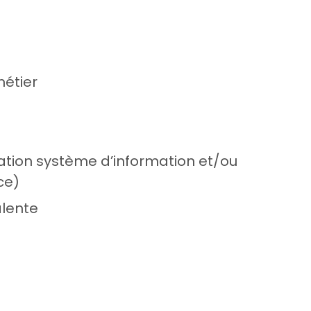
étier
ion système d’information et/ou
ce)
lente